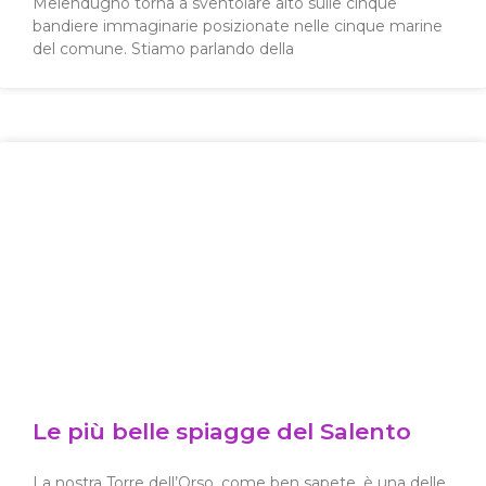
Melendugno torna a sventolare alto sulle cinque
bandiere immaginarie posizionate nelle cinque marine
del comune. Stiamo parlando della
Le più belle spiagge del Salento
La nostra Torre dell’Orso, come ben sapete, è una delle