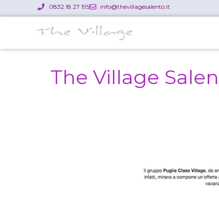
0832 18 27 195
info@thevillagesalento.it
The Village Salen