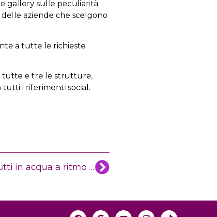
e gallery sulle peculiarità
e delle aziende che scelgono
nte a tutte le richieste
i tutte e tre le strutture,
tti i riferimenti social.
“I Caraibi del Salento” – tutti in acqua a ritmo di “Andiamo a comandare”