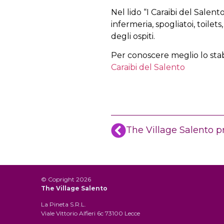
Nel lido “I Caraibi del Salento
infermeria, spogliatoi, toilet
degli ospiti.
Per conoscere meglio lo stabi
Caraibi del Salento
© Copright 2026
The Village Salento
La Pineta S.R.L.
Viale Vittorio Alfieri 6c 73100 Lecce