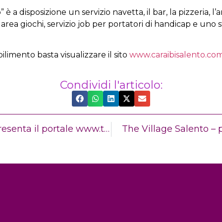
” è a disposizione un servizio navetta, il bar, la pizzeria, l’a
s, area giochi, servizio job per portatori di handicap e uno
limento basta visualizzare il sito
www.caraibisalento.co
Condividi l'articolo:
The Village Salento presenta il portale www.torredellorso.com
The Village Salento – p