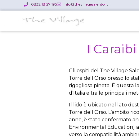
0832 18 27 195
info@thevillagesalento.it
I Caraibi
Gli ospiti del The Village Sa
Torre dell’Orso presso lo stab
rigogliosa pineta. È questa l
d’Italia e tra le principali me
Il lido è ubicato nel lato des
Torre dell’Orso. L’ambito ri
anno, è stato confermato anc
Environmental Education) ann
verso la compatibilità ambient