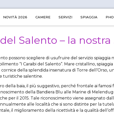
NOVITÀ 2026
CAMERE
SERVIZI
SPIAGGIA
PHO
 del Salento – la nostr
lento possono scegliere di usufruire del servizio spiaggia n
ilimento “I Caraibi del Salento”. Mare cristallino, spiaggia 
a cornice della splendida insenatura di Torre dell’Orso, un
te turistiche salentine.
tro della baia, il più suggestivo, perché frontale ai famosi f
conoscimento della Bandiera Blu alle Marine di Melendug
he per il 2015. Tale riconoscimento viene assegnato dal
ualmente alle località che si sono distinte per la tutel
ale, il miglioramento della ricettività e la qualità dell’off